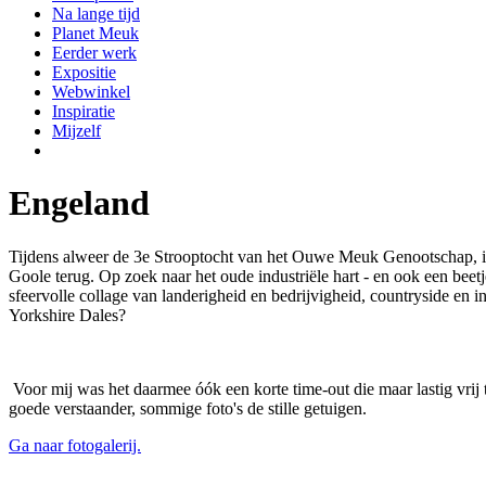
Na lange tijd
Planet Meuk
Eerder werk
Expositie
Webwinkel
Inspiratie
Mijzelf
Engeland
Tijdens alweer de 3e Strooptocht van het Ouwe Meuk Genootschap, in
Goole terug. Op zoek naar het oude industriële hart - en ook een beetj
sfeervolle collage van landerigheid en bedrijvigheid, countryside en i
Yorkshire Dales?
Voor mij was het daarmee óók een korte time-out die maar lastig vri
goede verstaander, sommige foto's de stille getuigen.
Ga naar fotogalerij.