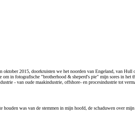
 oktober 2015, doorkruisten we het noorden van Engeland, van Hull o
e om in fotografische "brotherhood & sheperd's pie" mijn sores in het th
ndustrie - van oude maakindustrie, offshore- en procesindustrie tot verm
j te houden was van de stemmen in mijn hoofd, de schaduwen over mijn