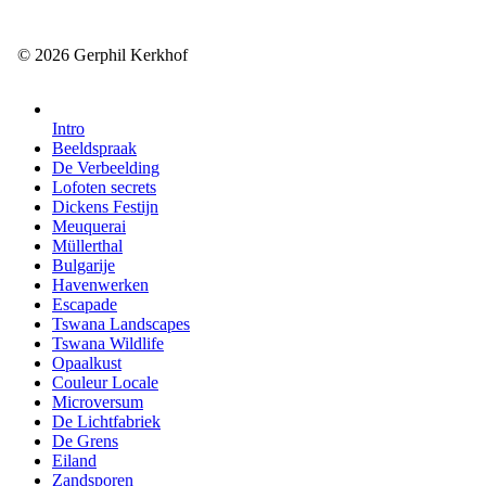
© 2026 Gerphil Kerkhof
Intro
Beeldspraak
De Verbeelding
Lofoten secrets
Dickens Festijn
Meuquerai
Müllerthal
Bulgarije
Havenwerken
Escapade
Tswana Landscapes
Tswana Wildlife
Opaalkust
Couleur Locale
Microversum
De Lichtfabriek
De Grens
Eiland
Zandsporen